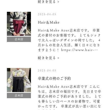
続きを見る >
2025-04-05
Hair＆Make
Hair＆Make Azur志木店です。 卒業
式の着付のお客様です。 とてもシック
志木店
で大人っぽいデザインの袴でした。 ４
月からの社会人生活、輝く日々になり
ますように！ https://www.hair-…
続きを見る >
2025-04-05
卒業式の袴のご予約
Hair＆Make Azur志木店です こんに
ちは、志木店の福田です。 先日まで卒
志木店
業式の袴のご予約がありました。 とて
も春らしい白ベースのお着物で、可愛
かったです。 卒業式が良い思い出にな