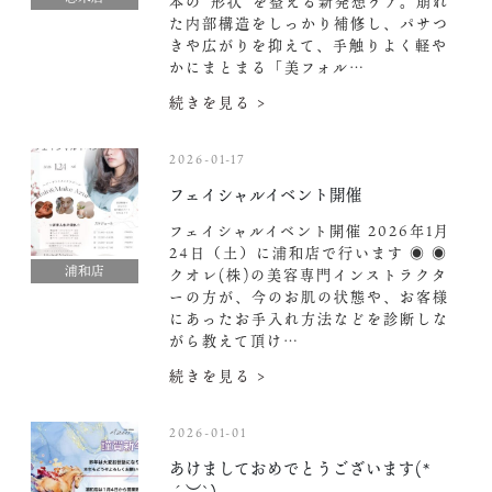
本の“形状”を整える新発想ケア。崩れ
た内部構造をしっかり補修し、パサつ
きや広がりを抑えて、手触りよく軽や
かにまとまる「美フォル…
続きを見る >
2026-01-17
フェイシャルイベント開催️
フェイシャルイベント開催️ 2026年1月
24日（土）に浦和店で行います ◉ ◉
浦和店
クオレ(株)の美容専門インストラクタ
ーの方が、今のお肌の状態や、お客様
にあったお手入れ方法などを診断しな
がら教えて頂け…
続きを見る >
2026-01-01
あけましておめでとうございます(*
´︶`)