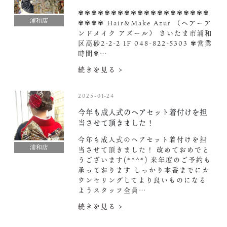
✾✾✾✾✾✾✾✾✾✾✾✾✾✾✾✾✾✾✾✾
浦和店
✾✾✾✾ Hair&Make Azur （ヘアーア
ンドメイク アズール） さいたま市浦和
区高砂2-2-2 1F 048-822-5303 ✾営業
時間✾…
続きを見る >
2025-01-24
今年も成人式のヘアセット着付けを担
当させて頂きました！
今年も成人式のヘアセット着付けを担
浦和店
当させて頂きました！ 改めておめでと
うございます(*^^*) 来年度のご予約も
承っております︎ しっかり本番までにカ
ウンセリングしてより良いものになる
ようスタッフ全員…
続きを見る >