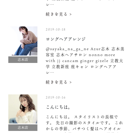
レ…
続きを見る >
2019-10-18
ロングヘアアレンジ
@sayaka_na_ga_ne Azur志木 志木美
容室 志木ヘアサロン nonno more
志木店
with jj cancam ginger gizele 立教大
学 立教新座 座キャン ロングヘアア
レ…
続きを見る >
2019-10-16
こんにちは。
こんにちは。 スタイリストの長根で
す。 先日の撮影のスタイルです。 これ
志木店
からの季節、パサつく髪はヘアオイル