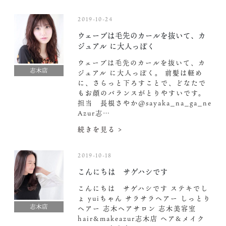
2019-10-24
ウェーブは毛先のカールを抜いて、カ
ジュアル に大人っぽく
ウェーブは毛先のカールを抜いて、カ
志木店
ジュアル に大人っぽく。 前髪は軽め
に、さらっと下ろすことで、どなたで
もお顔のバランスがとりやすいです。
担当 長根さやか@sayaka_na_ga_ne
Azur志…
続きを見る >
2019-10-18
こんにちは サゲハシです
こんにちは サゲハシです ステキでし
ょ yuiちゃん サラサラヘアー しっとり
志木店
ヘアー 志木ヘアサロン 志木美容室
hair&makeazur志木店 ヘア&メイク