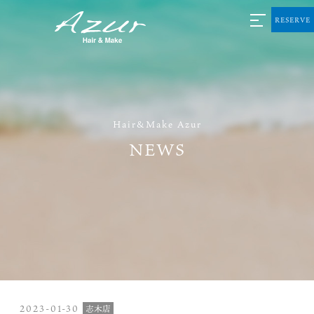
RESERVE
Hair&Make Azur
NEWS
2023-01-30
志木店