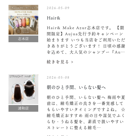
2026-05-09
Hair&
Hair& Make Azur志木店です。 【期
間限定】Aujua先行予約キャンペーン
志木店
始まります いつも当店をご利用いただ
きありがとうございます！ 日頃の感謝
を込めて、大人気のシャンプー『Au…
続きを見る >
2026-05-08
朝のひと手間、いらない髪へ
朝のひと手間、いらない髪へ 梅雨や夏
前は、縮毛矯正の良さを一番実感して
浦和店
もらいやすいタイミングですよね。 ☆
縮毛矯正おすすめ 雨の日や湿気でふく
らむ・うねる髪を、素直で扱いやすい
ストレートに整える縮毛…