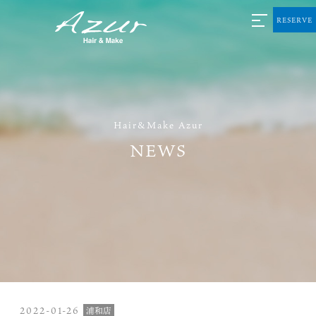
RESERVE
Hair&Make Azur
NEWS
2022-01-26
浦和店