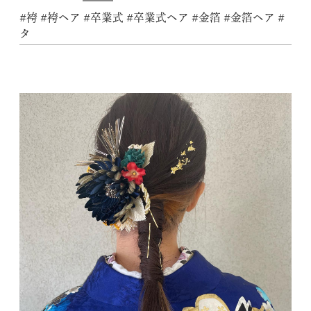
#袴 #袴ヘア #卒業式 #卒業式ヘア #金箔 #金箔ヘア #
タ