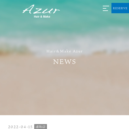
RESERVE
Hair&Make Azur
NEWS
2022-04-15
浦和店