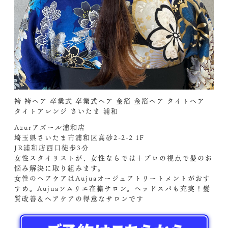
袴 袴ヘア 卒業式 卒業式ヘア 金箔 金箔ヘア タイトヘア
タイトアレンジ さいたま 浦和
Azurアズール浦和店
埼玉県さいたま市浦和区高砂2-2-2 1F
JR浦和店西口徒歩3分
女性スタイリストが、女性ならでは＋プロの視点で髪のお
悩み解決に取り組みます。
女性のヘアケアはAujuaオージュアトリートメントがおす
すめ。Aujuaソムリエ在籍サロン。ヘッドスパも充実！髪
質改善＆ヘアケアの得意なサロンです