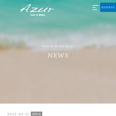
RESERVE
Hair&Make Azur
NEWS
2022-06-13
浦和店