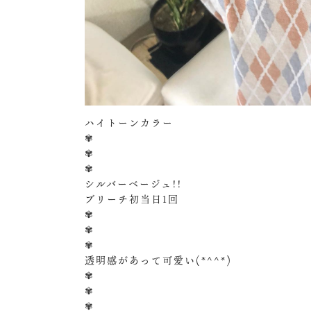
ハイトーンカラー
✾
✾
✾
シルバーベージュ!!
ブリーチ初当日1回
✾
✾
✾
透明感があって可愛い(*^^*)
✾
✾
✾