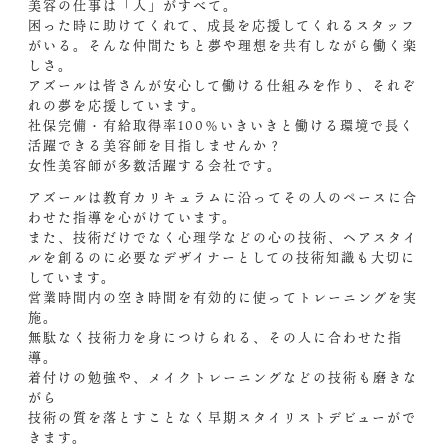
美容の仕事は「人」がすべて。
困った時に助けてくれて、成長を応援してくれるスタッフ
がいる。そんな仲間たちと夢や理想を共有しながら働く楽
しさ。
アズールは皆さんが安心して働ける仕組みを作り、それぞ
れの夢を応援しています。
社保完備・有給取得率100％いきいきと働ける環境で長く
活躍できる美容師を目指しませんか？
女性美容師が多数活躍する会社です。
アズールは教育カリキュラムに沿ってその人のペースに合
わせた指導を心がけています。
また、技術だけでなく心理学などの心の技術、ヘアスタイ
ルを創るのに必要なデザイナーとしての技術知識も大切に
しています。
営業時間内の空き時間を有効的に使ってトレーニングを実
施。
無駄なく技術力を身につけられる、その人に合わせた指
導。
着付けの勉強や、メイクトレーニングなどの技術も磨きな
がら
技術の質を落とすことなく早期スタイリストデビューがで
きます。