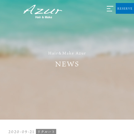
RESERVE
Hair&Make Azur
NEWS
2020-09-21
リクルート