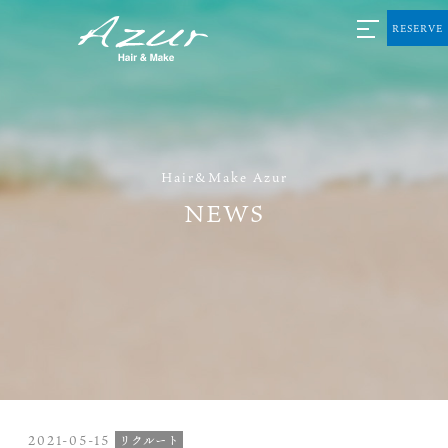
RESERVE
Hair&Make Azur
NEWS
2021-05-15
リクルート