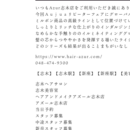
いつもAzur志木店をご利用いただき誠にあ
今回Ａｕｊｕａリピーターフェアにグローバ
ミルボン商品の高級ラインとして位置づけて
しっとりとリッチな仕上がりのインダルジン
なめらかな手触りののイルミネイティンググ
髪の芯からつややかさを発揮する場いたライ
どのシリーズも結果が出ることまちがいなし
https://www.hair-azur.com/
048-474-9300
【志木】【志木駅】【新座】【新座駅】【美容
志木ヘアサロン
志木美容室
ヘアアンドメイクアズール志木店
アズール志木店
当日予約
スタッフ募集
中途スタッフ募集
新卒スタッフ募集