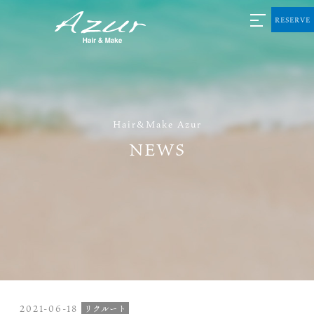
RESERVE
Hair&Make Azur
NEWS
2021-06-18
リクルート