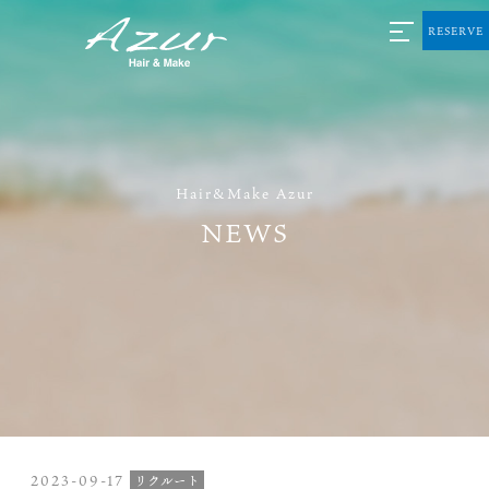
RESERVE
Hair&Make Azur
NEWS
2023-09-17
リクルート