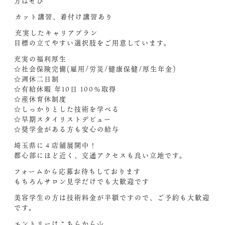
方はぜひ
︎カット講習、着付け講習あり︎
︎充実したキャリアプラン
目標の立てやすい選択肢をご用意しています。
充実の福利厚生
☆社会保険完備(雇用/労災/健康保健/厚生年金)
☆週休二日制
☆有給休暇 年10日 100％取得
☆産休育休制度
☆しっかりとした技術を学べる
☆早期スタイリストデビュー
☆奨学金がある方も安心の給与
埼玉県に４店舗展開中！
都心部にほど近く、交通アクセスも良い立地です。
フォームから応募お待ちしております
もちろんサロン見学だけでも大歓迎です
美容学生の方は技術料金が半額ですので、ご予約も大歓迎
です。
エントリーはこちらから↓