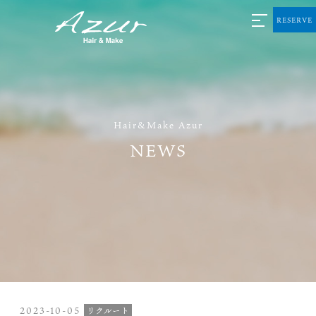
RESERVE
Hair&Make Azur
NEWS
2023-10-05
リクルート