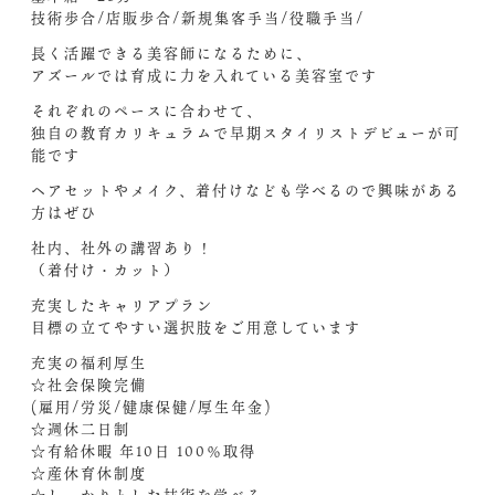
技術歩合/店販歩合/新規集客手当/役職手当/
長く活躍できる美容師になるために、
アズールでは育成に力を入れている美容室です
それぞれのペースに合わせて、
独自の教育カリキュラムで早期スタイリストデビューが可
能です
ヘアセットやメイク、着付けなども学べるので興味がある
方はぜひ
社内、社外の講習あり！
（着付け・カット）
充実したキャリアプラン
目標の立てやすい選択肢をご用意しています
充実の福利厚生
☆社会保険完備
(雇用/労災/健康保健/厚生年金)
☆週休二日制
☆有給休暇 年10日 100％取得
☆産休育休制度