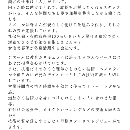
美容の仕事は「人」がすべて。
困った時に助けてくれて、成長を応援してくれるスタッフ
がいる。そんな仲間たちと夢や理想を共有しながら働く楽
しさ。
アズールは皆さんが安心して働ける仕組みを作り、それぞ
れの夢を応援しています。
社保完備・有給取得率100％いきいきと働ける環境で長く
活躍できる美容師を目指しませんか？
女性美容師が多数活躍する会社です。
アズールは教育カリキュラムに沿ってその人のペースに合
わせた指導を心がけています。
また、技術だけでなく心理学などの心の技術、ヘアスタイ
ルを創るのに必要なデザイナーとしての技術知識も大切に
しています。
営業時間内の空き時間を有効的に使ってトレーニングを実
施。
無駄なく技術力を身につけられる、その人に合わせた指
導。
着付けの勉強や、メイクトレーニングなどの技術も磨きな
がら
技術の質を落とすことなく早期スタイリストデビューがで
きます。