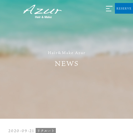
RESERVE
Hair&Make Azur
NEWS
2020-09-21
リクルート