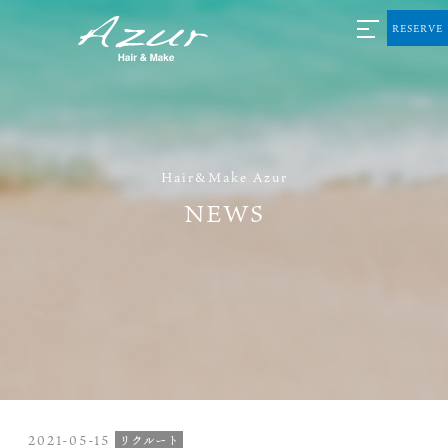
RESERVE
Hair&Make Azur
NEWS
2021-05-15
リクルート