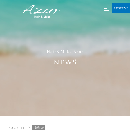
RESERVE
Hair&Make Azur
NEWS
2023-11-17
浦和店