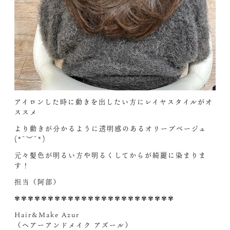
アイロンした時に動きを出したい方にレイヤスタイルがオ
ススメ
より動きが分かるように透明感のあるオリーブベージュ
(*˘︶˘*)
元々髪色が明るい方や明るくしてからが綺麗に染まりま
す！
担当（阿部）
✾✾✾✾✾✾✾✾✾✾✾✾✾✾✾✾✾✾✾✾✾✾✾✾
Hair&Make Azur
（ヘアーアンドメイク アズール）