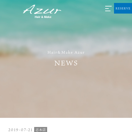
RESERVE
Hair&Make Azur
NEWS
2019-07-21
志木店