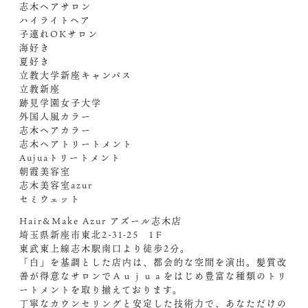
志木ヘアサロン
ハイライトヘア
子連れOKサロン
海好き
夏好き
立教大学新座キャンパス
立教新座
跡見学園女子大学
外国人風カラー
志木ヘアカラー
志木ヘアトリートメント
Aujuaトリートメント
朝霞美容室
志木美容室azur
セミウェット
Hair&Make Azur アズール志木店
埼玉県新座市東北2-31-25 1Ｆ
東武東上線志木駅南口より徒歩2分。
「白」を基調とした店内は、都会的な空間を演出。髪質改
善が得意なサロンでＡｕｊｕａをはじめ豊富な種類のトリ
ートメントを取り揃えております。
丁寧なカウンセリングと安定した技術力で、あなただけの