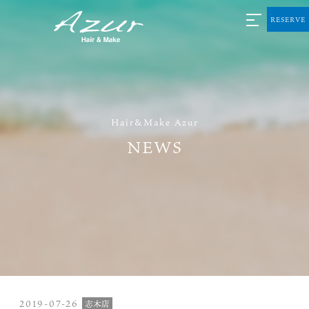
RESERVE
Hair&Make Azur
NEWS
2019-07-26
志木店