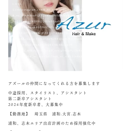
t-nrt1-
1.cdninstagram.com&_nc_cat=108&vs=285411923866122_3420286180
&_nc_vs=HBksFQIYOnBhc3N0aHJvdWdoX2V2ZXJzdG9yZS9HQjNpOF
JUZDcwRmJXOFVDQUJuS2ppSFEwYko1YnZWQkFBQUYVAALIAQAVAh
g6cGFzc3Rocm91Z2hfZXZlcnN0b3JlL0dFa1g5eFIzWmd2RnB0SUNBQ
TBYRFlKTEJ2VXNidlZCQUFBRhUCAsgBACgAGAAbAYgHdXNlX29pbA
ExFQAAJoaGpcC0%2Fdw%2FFQIoAkMzLBdASQzMzMzMzRgSZGFzaF
9iYXNlbGluZV8xX3YxEQB17AcA&ccb=9-
4&oh=00_AfBu4uhrmZcrw9_tchigX4QpPj13xRnFZ_1UG9TeGDjFfg&oe
=6580CD85&_nc_sid=1d576d&_nc_rid=21b6b37cd9&_=1
アズールの仲間になってくれる方を募集します
中途採用、スタイリスト、アシスタント
第二新卒アシスタント
2024年度新卒者、大募集中️
【勤務地】 埼玉県 浦和.大宮.志木
浦和、志木エリア出店計画のため採用強化中️