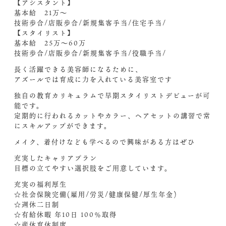
【アシスタント】
基本給 21万〜
技術歩合/店販歩合/新規集客手当/住宅手当/
【スタイリスト】
基本給 25万〜60万
技術歩合/店販歩合/新規集客手当/役職手当/
長く活躍できる美容師になるために、
アズールでは育成に力を入れている美容室です
独自の教育カリキュラムで早期スタイリストデビューが可
能です。
定期的に行われるカットやカラー、ヘアセットの講習で常
にスキルアップができます。
メイク、着付けなども学べるので興味がある方はぜひ
充実したキャリアプラン
目標の立てやすい選択肢をご用意しています。
充実の福利厚生
☆社会保険完備(雇用/労災/健康保健/厚生年金)
☆週休二日制
☆有給休暇 年10日 100％取得
☆産休育休制度