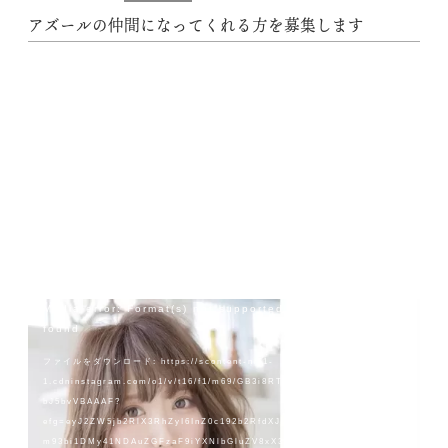
アズールの仲間になってくれる方を募集します
動
Media error: Format(s) not supported or source(s) not
画
found
プ
ファイルをダウンロード: https://scontent-nrt1-
レ
1.cdninstagram.com/o1/v/t16/f1/m69/GB3i8RTd70FbW8UCABnKjiHQ0
ー
bJ5bvVBAAAF?
ヤ
efg=eyJ2ZW5jb2RlX3RhZyI6InZ0c192b2RfdXJsZ2VuLmlndHYudW5rb
ー
m93bi1DMy41NDAuZGFzaF9iYXNlbGluZV8xX3YxIn0&_nc_ht=sconten