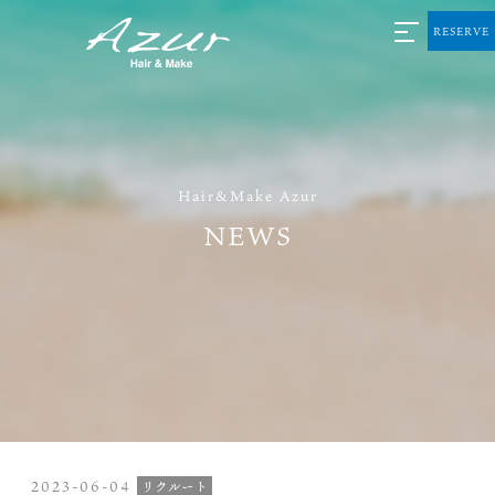
RESERVE
Hair&Make Azur
NEWS
2023-06-04
リクルート