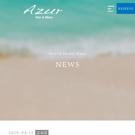
RESERVE
Hair&Make Azur
NEWS
2019-08-15
志木店