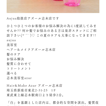
Aujua取扱店アズール志木店です
ひとつひとつのお客様のお悩み解決の為に1度試してみま
せんか?? 何か髪でお悩みのある方は是非スタッフにご相
談下さい(*˙˘˙)♡ この夏のケアも大事になってきます!!
aujua
美容室
ヘアー&メイクアズール志木店
髪のケア
お悩み解決
髪質に合わせて
トリートメント
選べる
志木美容室azur
Hair&Make Azur アズール志木店
埼玉県新座市東北2-31-25 1Ｆ
東武東上線志木駅南口より徒歩2分。
「白」を基調とした店内は、都会的な空間を演出。髪質改