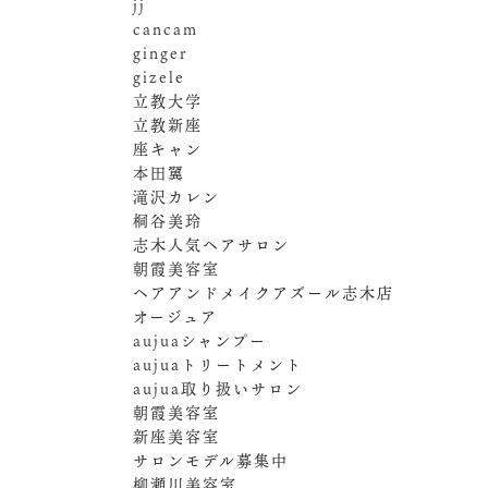
jj
cancam
ginger
gizele
立教大学
立教新座
座キャン
本田翼
滝沢カレン
桐谷美玲
志木人気ヘアサロン
朝霞美容室
ヘアアンドメイクアズール志木店
オージュア
aujuaシャンプー
aujuaトリートメント
aujua取り扱いサロン
朝霞美容室
新座美容室
サロンモデル募集中
柳瀬川美容室