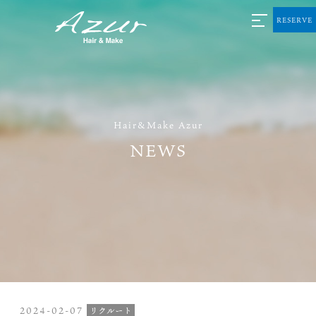
RESERVE
Hair&Make Azur
NEWS
2024-02-07
リクルート