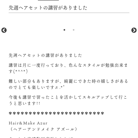
先週ヘアセットの講習がありました
先週ヘアセットの講習がありました
講習は月に一度行っており、色んなスタイルが勉強出来ま
す(*^^*)
難しい部分もありますが、綺麗にできた時の嬉しさがある
のでとても楽しいです♬.*ﾟ
今後も講習で習ったことを活かしてスキルアップして行こ
うと思います!!
✾✾✾✾✾✾✾✾✾✾✾✾✾✾✾✾✾✾✾✾✾✾✾✾
Hair&Make Azur
（ヘアーアンドメイク アズール）