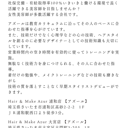
社保完備・有給取得率100％いきいきと働ける環境で長く
活躍できる美容師を目指しませんか？
女性美容師が多数活躍する会社です。
アズールは教育カリキュラムに沿ってその人のペースに合
わせた指導を心がけています。
また、技術だけでなく心理学などの心の技術、ヘアスタイ
ルを創るのに必要なデザイナーとしての技術知識も大切に
しています。
営業時間内の空き時間を有効的に使ってトレーニングを実
施。
無駄なく技術力を身につけられる、その人に合わせた指
導。
着付けの勉強や、メイクトレーニングなどの技術も磨きな
がら
技術の質を落とすことなく早期スタイリストデビューがで
きます。
Hair ＆ Make Azur 浦和店 【アズール】
埼玉県さいたま市浦和区高砂2-2-2 1Ｆ
ＪＲ浦和駅西口より徒歩3分。
Hair & Make Azur 大宮店 【アズール】
埼玉県さいたま市大宮区大門町3-205 1Ｆ