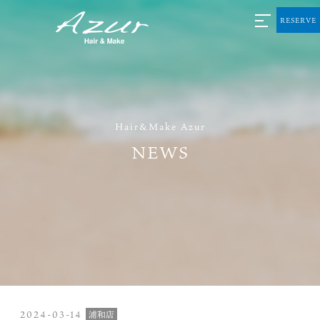
RESERVE
Hair&Make Azur
NEWS
2024-03-14
浦和店