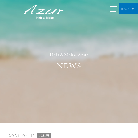
RESERVE
Hair&Make Azur
NEWS
2024-04-13
志木店