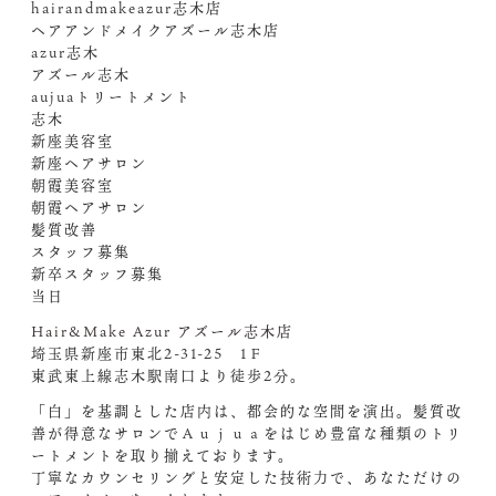
hairandmakeazur志木店
ヘアアンドメイクアズール志木店
azur志木
アズール志木
aujuaトリートメント
志木
新座美容室
新座ヘアサロン
朝霞美容室
朝霞ヘアサロン
髪質改善
スタッフ募集
新卒スタッフ募集
当日
Hair&Make Azur アズール志木店
埼玉県新座市東北2-31-25 1Ｆ
東武東上線志木駅南口より徒歩2分。
「白」を基調とした店内は、都会的な空間を演出。髪質改
善が得意なサロンでＡｕｊｕａをはじめ豊富な種類のトリ
ートメントを取り揃えております。
丁寧なカウンセリングと安定した技術力で、あなただけの