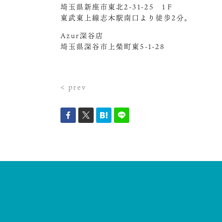
埼玉県新座市東北2-31-25 1Ｆ
東武東上線志木駅南口より徒歩2分。
Azur深谷店
埼玉県深谷市上柴町東5-1-28
< prev