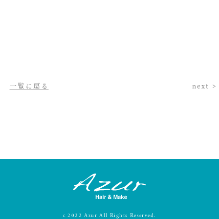
一覧に戻る
next >
c
2022
Azur
All Rights Reserved.