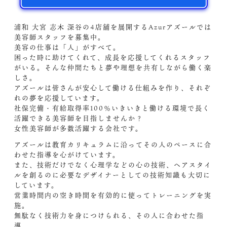
浦和 大宮 志木 深谷の4店舗を展開するAzurアズールでは
美容師スタッフを募集中。
美容の仕事は「人」がすべて。
困った時に助けてくれて、成長を応援してくれるスタッフ
がいる。そんな仲間たちと夢や理想を共有しながら働く楽
しさ。
アズールは皆さんが安心して働ける仕組みを作り、それぞ
れの夢を応援しています。
社保完備・有給取得率100％いきいきと働ける環境で長く
活躍できる美容師を目指しませんか？
女性美容師が多数活躍する会社です。
アズールは教育カリキュラムに沿ってその人のペースに合
わせた指導を心がけています。
また、技術だけでなく心理学などの心の技術、ヘアスタイ
ルを創るのに必要なデザイナーとしての技術知識も大切に
しています。
営業時間内の空き時間を有効的に使ってトレーニングを実
施。
無駄なく技術力を身につけられる、その人に合わせた指
導。