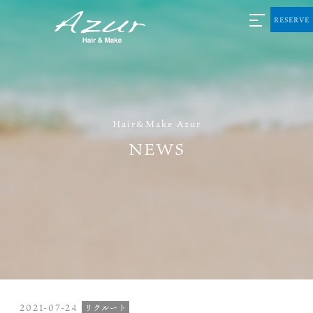
RESERVE
Hair&Make Azur
NEWS
2021-07-24
リクルート