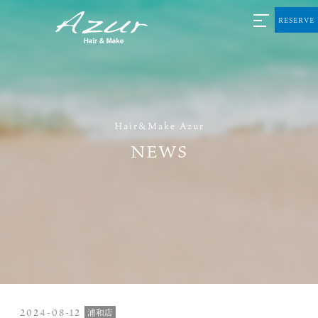
RESERVE
Hair&Make Azur
NEWS
2024-08-12
浦和店