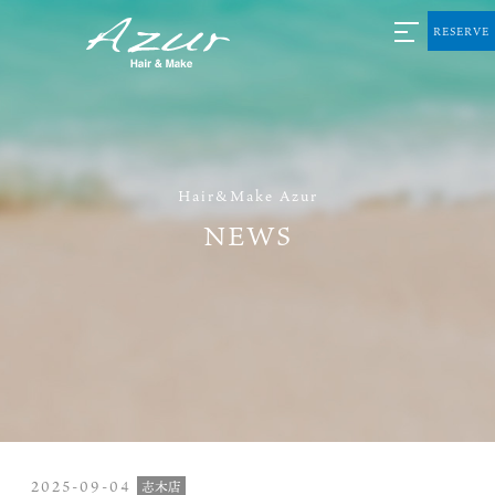
RESERVE
Hair&Make Azur
NEWS
2025-09-04
志木店