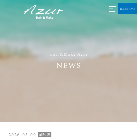
RESERVE
Hair&Make Azur
NEWS
2026-03-09
浦和店