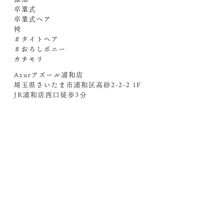
卒業式
卒業式ヘア
袴
＃タイトヘア
＃おろしポニー
カチモリ
Azurアズール浦和店
埼玉県さいたま市浦和区高砂2-2-2 1F
JR浦和店西口徒歩3分