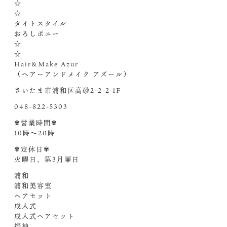
☆
☆
タイトスタイル
おろしポニー
☆
☆
Hair&Make Azur
（ヘアーアンドメイク アズール）
さいたま市浦和区高砂2-2-2 1F
048-822-5303
✾営業時間✾
10時〜20時
✾定休日✾
火曜日、第3月曜日
浦和
浦和美容室
ヘアセット
成人式
成人式ヘアセット
振袖