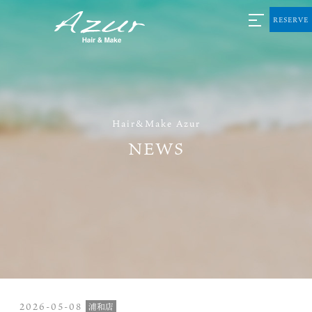
RESERVE
Hair&Make Azur
NEWS
2026-05-08
浦和店