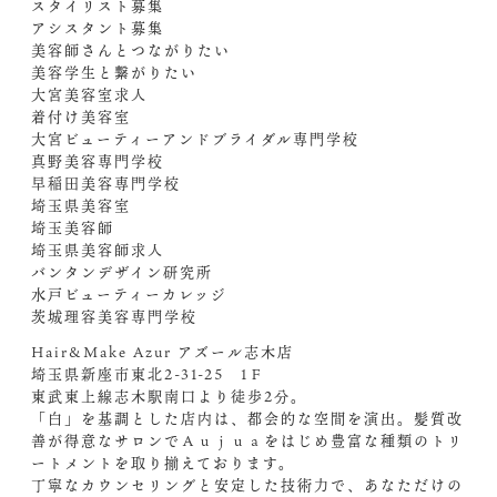
スタイリスト募集
アシスタント募集
美容師さんとつながりたい
美容学生と繋がりたい
大宮美容室求人
着付け美容室
大宮ビューティーアンドブライダル専門学校
真野美容専門学校
早稲田美容専門学校
埼玉県美容室
埼玉美容師
埼玉県美容師求人
バンタンデザイン研究所
水戸ビューティーカレッジ
茨城理容美容専門学校
Hair&Make Azur アズール志木店
埼玉県新座市東北2-31-25 1Ｆ
東武東上線志木駅南口より徒歩2分。
「白」を基調とした店内は、都会的な空間を演出。髪質改
善が得意なサロンでＡｕｊｕａをはじめ豊富な種類のトリ
ートメントを取り揃えております。
丁寧なカウンセリングと安定した技術力で、あなただけの