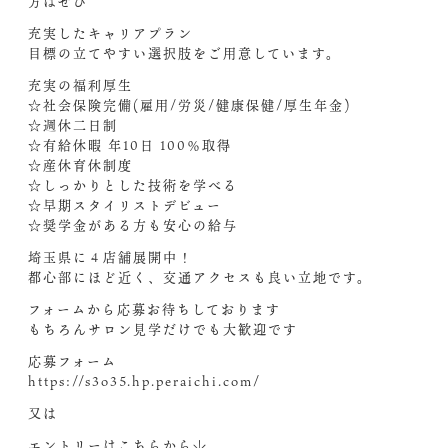
方はぜひ
充実したキャリアプラン
目標の立てやすい選択肢をご用意しています。
充実の福利厚生
☆社会保険完備(雇用/労災/健康保健/厚生年金)
☆週休二日制
☆有給休暇 年10日 100％取得
☆産休育休制度
☆しっかりとした技術を学べる
☆早期スタイリストデビュー
☆奨学金がある方も安心の給与
埼玉県に４店舗展開中！
都心部にほど近く、交通アクセスも良い立地です。
フォームから応募お待ちしております
もちろんサロン見学だけでも大歓迎です
応募フォーム
https://s3o35.hp.peraichi.com/
又は
エントリーはこちらから↓