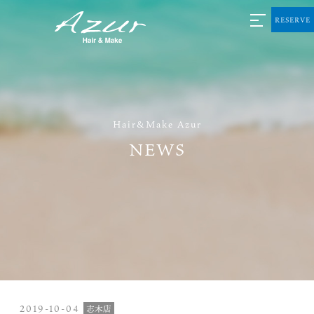
RESERVE
Hair&Make Azur
NEWS
2019-10-04
志木店