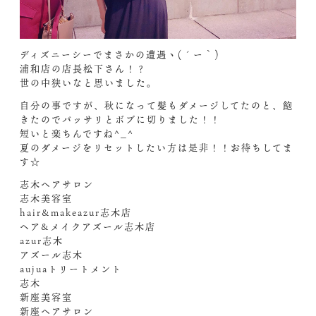
ディズニーシーでまさかの遭遇ヽ(´ー｀)
浦和店の店長松下さん！？
世の中狭いなと思いました。
自分の事ですが、秋になって髪もダメージしてたのと、飽
きたのでバッサリとボブに切りました！！
短いと楽ちんですね^_^
夏のダメージをリセットしたい方は是非！！お待ちしてま
す☆
志木ヘアサロン
志木美容室
hair&makeazur志木店
ヘア&メイクアズール志木店
azur志木
アズール志木
aujuaトリートメント
志木
新座美容室
新座ヘアサロン