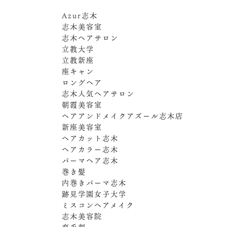
Azur志木
志木美容室
志木ヘアサロン
立教大学
立教新座
座キャン
ロングヘア
志木人気ヘアサロン
朝霞美容室
ヘアアンドメイクアズール志木店
新座美容室
ヘアカット志木
ヘアカラー志木
パーマヘア志木
巻き髪
内巻きパーマ志木
跡見学園女子大学
ミスコンヘアメイク
志木美容院