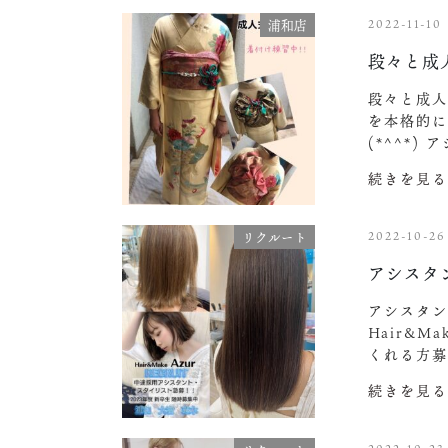
2022-11-10
浦和店
段々と成
段々と成人
を本格的
(*^^*
続きを見る
2022-10-26
リクルート
アシスタ
アシスタン
Hair&M
くれる方募
続きを見る